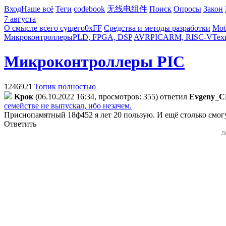
Вход
Наше всё
Теги
codebook
无线电组件
Поиск
Опросы
Закон
7 августа
О смысле всего сущего
0xFF
Средства и методы разработки
Моб
Микроконтроллеры
PLD, FPGA, DSP
AVR
PIC
ARM, RISC-V
Тех
Микроконтроллеры PIC
1246921
Топик полностью
Kpoк
(06.10.2022 16:34, просмотров: 355)
ответил
Evgeny_
семействе не выпускал, ибо незачем.
Приснопамятный 18ф452 я лет 20 пользую. И ещё столько смогу
Ответить
Л