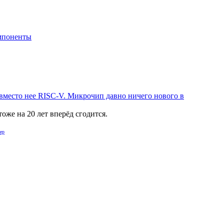
мпоненты
 вместо нее RISC-V. Микрочип давно ничего нового в
оже на 20 лет вперёд сгодится.
ер