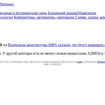
Пятница
ильная и беспроводная связь
Блошиный рынок
Объявления
нологии
Кибернетика, автоматика, протоколы
Схемы, платы, ко
CD
на
Владельцы архитектуры MIPS сказали, что будут развивать
. У другой конторы есть не менее свежая микросхема АД9834 и т
ето 7534 от сотворения мира. При использовании материалов сайта ссылка на
caxapу
обязательна.
Вебмаст
MMI © MMXXVI