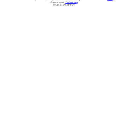
обязательна.
Вебмастер
MMI © MMXXVI