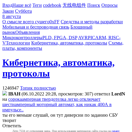
Вход
Наше всё
Теги
codebook
无线电组件
Поиск
Опросы
Закон
Суббота
8 августа
О смысле всего сущего
0xFF
Средства и методы разработки
Мобильная и беспроводная связь
Блошиный
рынок
Объявления
Микроконтроллеры
PLD, FPGA, DSP
AVR
PIC
ARM, RISC-
V
Технологии
Кибернетика, автоматика, протоколы
Схемы,
платы, компоненты
Кибернетика, автоматика,
протоколы
1246947
Топик полностью
IBAH
(06.10.2022 20:28, просмотров: 307)
ответил
LordN
на
сорокаамперная твердотелка легко отключает
шестиамперный моторный автомат, как никак 400А в
импульсе..
ты его меньше слушай, он тут диверсии по заданию СБУ
творит
Ответить
Лето 7534 от сотворения мира. При использовании материалов сайта ссылка на
caxapу