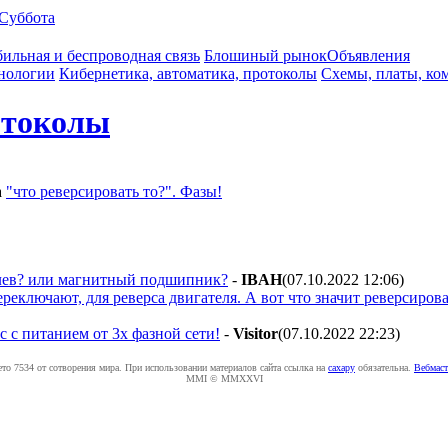
Суббота
ильная и беспроводная связь
Блошиный рынок
Объявления
нологии
Кибернетика, автоматика, протоколы
Схемы, платы, ко
отоколы
а
"что реверсировать то?". Фазы!
аглев? или магнитный подшипник?
-
IBAH
(07.10.2022 12:06
)
ереключают, для реверса двигателя. А вот что значит реверсиров
с с питанием от 3х фазной сети!
-
Visitor
(07.10.2022 22:23
)
ето 7534 от сотворения мира. При использовании материалов сайта ссылка на
caxapу
обязательна.
Вебмаст
MMI © MMXXVI