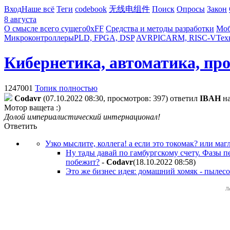
Вход
Наше всё
Теги
codebook
无线电组件
Поиск
Опросы
Закон
8 августа
О смысле всего сущего
0xFF
Средства и методы разработки
Моб
Микроконтроллеры
PLD, FPGA, DSP
AVR
PIC
ARM, RISC-V
Тех
Кибернетика, автоматика, пр
1247001
Топик полностью
Codavr
(07.10.2022 08:30, просмотров: 397)
ответил
IBAH
н
Мотор ващета :)
Долой империалистический интернационал!
Ответить
Узко мыслите, коллега! а если это токомак? или м
Ну тады давай по гамбургскому счету. Фазы п
побежит?
-
Codavr
(18.10.2022 08:58
)
Это же бизнес идея: домашний хомяк - пылесо
Л