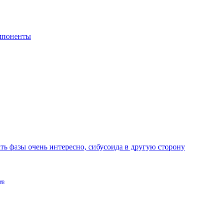
мпоненты
ать фазы очень интересно, сибусоида в другую сторону
ер