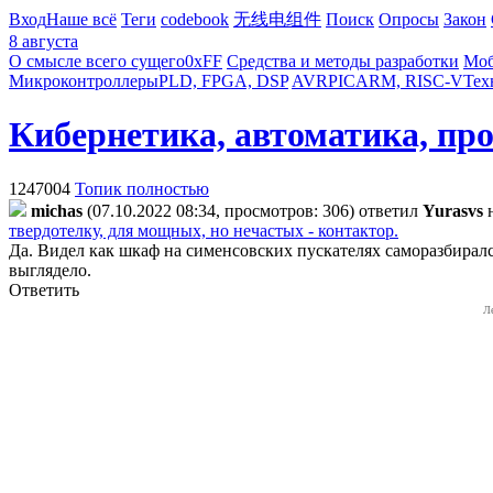
Вход
Наше всё
Теги
codebook
无线电组件
Поиск
Опросы
Закон
8 августа
О смысле всего сущего
0xFF
Средства и методы разработки
Моб
Микроконтроллеры
PLD, FPGA, DSP
AVR
PIC
ARM, RISC-V
Тех
Кибернетика, автоматика, пр
1247004
Топик полностью
michas
(07.10.2022 08:34, просмотров: 306)
ответил
Yurasvs
твердотелку, для мощных, но нечастых - контактор.
Да. Видел как шкаф на сименсовских пускателях саморазбиралс
выглядело.
Ответить
Л