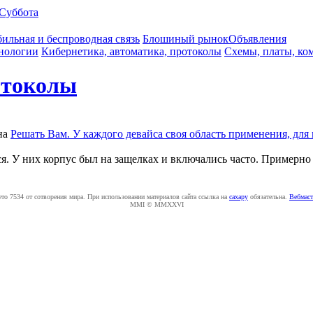
Суббота
ильная и беспроводная связь
Блошиный рынок
Объявления
нологии
Кибернетика, автоматика, протоколы
Схемы, платы, ко
отоколы
на
Решать Вам. У каждого девайса своя область применения, дл
я. У них корпус был на защелках и включались часто. Примерно 
ето 7534 от сотворения мира. При использовании материалов сайта ссылка на
caxapу
обязательна.
Вебмаст
MMI © MMXXVI