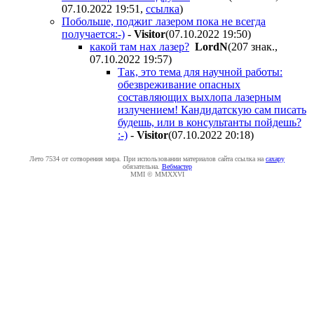
07.10.2022 19:51
,
ссылка
)
Побольше, поджиг лазером пока не всегда
получается:-)
-
Visitor
(07.10.2022 19:50
)
какой там нах лазер?
LordN
(207 знак.,
07.10.2022 19:57
)
Так, это тема для научной работы:
обезвреживание опасных
составляющих выхлопа лазерным
излучением! Кандидатскую сам писать
будешь, или в консультанты пойдешь?
:-)
-
Visitor
(07.10.2022 20:18
)
Лето 7534 от сотворения мира. При использовании материалов сайта ссылка на
caxapу
обязательна.
Вебмастер
MMI © MMXXVI