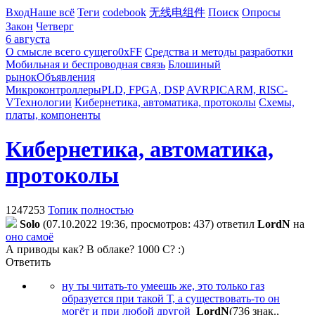
Вход
Наше всё
Теги
codebook
无线电组件
Поиск
Опросы
Закон
Четверг
6 августа
О смысле всего сущего
0xFF
Средства и методы разработки
Мобильная и беспроводная связь
Блошиный
рынок
Объявления
Микроконтроллеры
PLD, FPGA, DSP
AVR
PIC
ARM, RISC-
V
Технологии
Кибернетика, автоматика, протоколы
Схемы,
платы, компоненты
Кибернетика, автоматика,
протоколы
1247253
Топик полностью
Solo
(07.10.2022 19:36, просмотров: 437)
ответил
LordN
на
оно самоё
А приводы как? В облаке? 1000 С? :)
Ответить
ну ты читать-то умеешь же, это только газ
образуется при такой Т, а существовать-то он
могёт и при любой другой
LordN
(736 знак.,