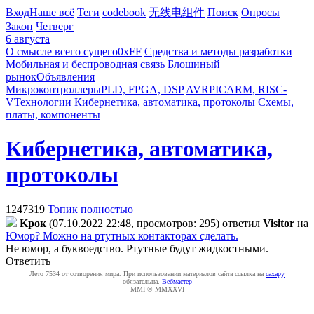
Вход
Наше всё
Теги
codebook
无线电组件
Поиск
Опросы
Закон
Четверг
6 августа
О смысле всего сущего
0xFF
Средства и методы разработки
Мобильная и беспроводная связь
Блошиный
рынок
Объявления
Микроконтроллеры
PLD, FPGA, DSP
AVR
PIC
ARM, RISC-
V
Технологии
Кибернетика, автоматика, протоколы
Схемы,
платы, компоненты
Кибернетика, автоматика,
протоколы
1247319
Топик полностью
Kpoк
(07.10.2022 22:48, просмотров: 295)
ответил
Visitor
на
Юмор? Можно на ртутных контакторах сделать.
Не юмор, а буквоедство. Ртутные будут жидкостными.
Ответить
Лето 7534 от сотворения мира. При использовании материалов сайта ссылка на
caxapу
обязательна.
Вебмастер
MMI © MMXXVI