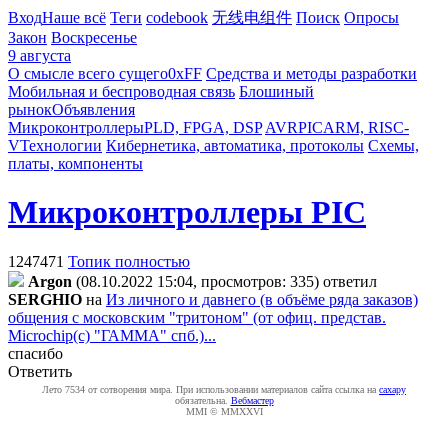
Вход
Наше всё
Теги
codebook
无线电组件
Поиск
Опросы
Закон
Воскресенье
9 августа
О смысле всего сущего
0xFF
Средства и методы разработки
Мобильная и беспроводная связь
Блошиный
рынок
Объявления
Микроконтроллеры
PLD, FPGA, DSP
AVR
PIC
ARM, RISC-
V
Технологии
Кибернетика, автоматика, протоколы
Схемы,
платы, компоненты
Микроконтроллеры PIC
1247471
Топик полностью
Argon
(08.10.2022 15:04, просмотров: 335)
ответил
SERGHIO
на
Из личного и давнего (в объёме ряда заказов)
общения с московским "тритоном" (от офиц. представ.
Microchip(c) "ГАММА" спб.)...
спасибо
Ответить
Лето 7534 от сотворения мира. При использовании материалов сайта ссылка на
caxapу
обязательна.
Вебмастер
MMI © MMXXVI