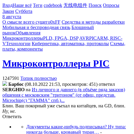
Вход
Наше всё
Теги
codebook
无线电组件
Поиск
Опросы
Закон
Суббота
8 августа
О смысле всего сущего
0xFF
Средства и методы разработки
Мобильная и беспроводная связь
Блошиный
рынок
Объявления
Микроконтроллеры
PLD, FPGA, DSP
AVR
PIC
ARM, RISC-
V
Технологии
Кибернетика, автоматика, протоколы
Схемы,
платы, компоненты
Микроконтроллеры PIC
1247591
Топик полностью
Бapбoc
(08.10.2022 21:53, просмотров: 451)
ответил
SERGHIO
на
Из личного и давнего (в объёме ряда заказов)
общения с московским "тритоном" (от офиц. представ.
Microchip(c) "ГАММА" спб.)...
Блин. Ваш покорный уже съехал на китайцев, на GD, блин.
Ну, не.
Ответить
Документы какие-нибудь подписывал? Ну типа:
никогда больше, кровавый тиран…
-