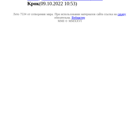
Kpoк
(09.10.2022 10:53
)
Лето 7534 от сотворения мира. При использовании материалов сайта ссылка на
caxapу
обязательна.
Вебмастер
MMI © MMXXVI