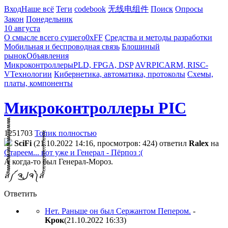
Вход
Наше всё
Теги
codebook
无线电组件
Поиск
Опросы
Закон
Понедельник
10 августа
О смысле всего сущего
0xFF
Средства и методы разработки
Мобильная и беспроводная связь
Блошиный
рынок
Объявления
Микроконтроллеры
PLD, FPGA, DSP
AVR
PIC
ARM, RISC-
V
Технологии
Кибернетика, автоматика, протоколы
Схемы,
платы, компоненты
Микроконтроллеры PIC
1251703
Топик полностью
SciFi
(21.10.2022 14:16, просмотров: 424)
ответил
Ralex
на
Стареем... вот уже и Генерал - Пёрпоз :(
А когда-то был Генерал-Мороз.
ส็็็็็็็็็็็็็็็็็็็็็็็็็༼ ຈل͜ຈ༽ส้้้้้้้้้้้้้้้้้้้้้้้
Ответить
Нет. Раньше он был Сержантом Пепером.
-
Kpoк
(21.10.2022 16:33
)