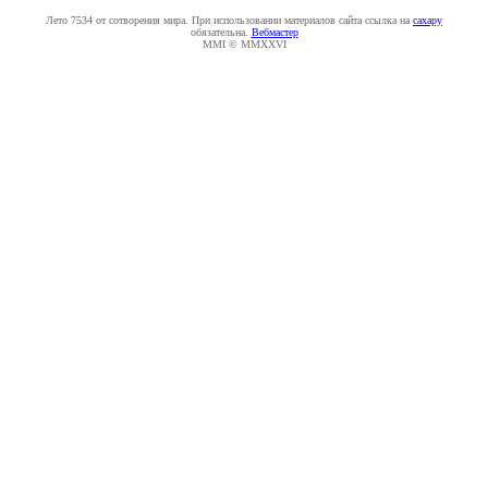
Лето 7534 от сотворения мира. При использовании материалов сайта ссылка на
caxapу
обязательна.
Вебмастер
MMI © MMXXVI