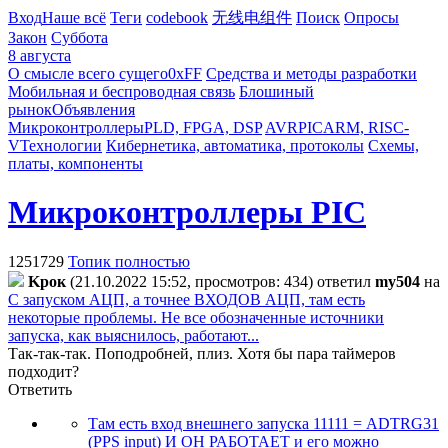
Вход
Наше всё
Теги
codebook
无线电组件
Поиск
Опросы
Закон
Суббота
8 августа
О смысле всего сущего
0xFF
Средства и методы разработки
Мобильная и беспроводная связь
Блошиный
рынок
Объявления
Микроконтроллеры
PLD, FPGA, DSP
AVR
PIC
ARM, RISC-
V
Технологии
Кибернетика, автоматика, протоколы
Схемы,
платы, компоненты
Микроконтроллеры PIC
1251729
Топик полностью
Kpoк
(21.10.2022 15:52, просмотров: 434)
ответил
my504
на
С запуском АЦП, а точнее ВХОДОВ АЦП, там есть
некоторые проблемы. Не все обозначенные источники
запуска, как выяснилось, работают...
Так-так-так. Поподробней, плиз. Хотя бы пара таймеров
подходит?
Ответить
Там есть вход внешнего запуска 11111 = ADTRG31
(PPS input) И ОН РАБОТАЕТ и его можно