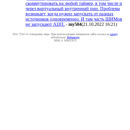
скоммутировать на любой таймер, в том числе и
через виртуальный внутренний пин. Проблема
возникает, когда нужно запускать от разных
источников одновременно. И там часть ШИМов
не запускают АЦП.
-
my504
(21.10.2022 16:21
)
Лето 7534 от сотворения мира. При использовании материалов сайта ссылка на
caxapу
обязательна.
Вебмастер
MMI © MMXXVI