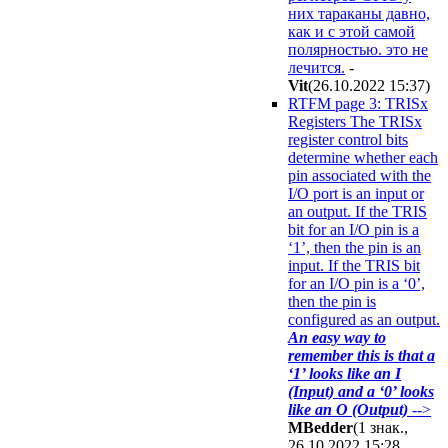
них тараканы давно,
как и с этой самой
полярностью. это не
лечится.
-
Vit
(26.10.2022 15:37
)
RTFM page 3: TRISx
Registers The TRISx
register control bits
determine whether each
pin associated with the
I/O port is an input or
an output. If the TRIS
bit for an I/O pin is a
‘1’, then the pin is an
input. If the TRIS bit
for an I/O pin is a ‘0’,
then the pin is
configured as an output.
An easy way to
remember this is that a
‘1’ looks like an I
(Input) and a ‘0’ looks
like an O (Output)
-->
MBedder
(1 знак.,
26.10.2022 15:28
,