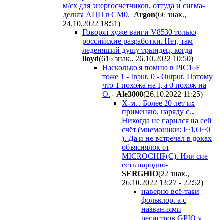
м/сх для энергосчетчиков, оттуда и сигма-
дельта АЦП в CM0.
Argon
(66 знак.,
24.10.2022 18:51
)
Говорят хуже ванги V8530 только
российские разработки. Нет, там
леденящий душу трындец, когда
lloyd
(616 знак., 26.10.2022 10:50
)
Насколько я помню в PIC16F
тоже 1 - Input, 0 - Output. Потому
что 1 похожа на I, а 0 похож на
O.
-
Ale3000
(26.10.2022 11:25
)
Х-м... Более 20 лет их
применяю, наряду с...
Никогда не парился на сей
счёт (мнемоники: I~1,О~0
). Да и не встречал в доках
объяснялок от
MICROCHIP(C). Или сие
есть народно-
SERGHIO
(22 знак.,
26.10.2022 13:27 - 22:52
)
наверно всё-таки
фольклор. а с
названиями
регистров GPIO у