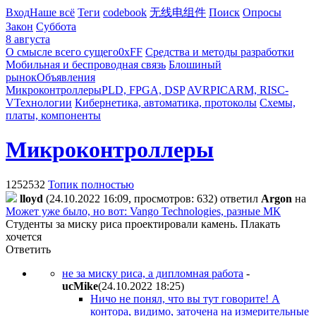
Вход
Наше всё
Теги
codebook
无线电组件
Поиск
Опросы
Закон
Суббота
8 августа
О смысле всего сущего
0xFF
Средства и методы разработки
Мобильная и беспроводная связь
Блошиный
рынок
Объявления
Микроконтроллеры
PLD, FPGA, DSP
AVR
PIC
ARM, RISC-
V
Технологии
Кибернетика, автоматика, протоколы
Схемы,
платы, компоненты
Микроконтроллеры
1252532
Топик полностью
lloyd
(24.10.2022 16:09, просмотров: 632)
ответил
Argon
на
Может уже было, но вот: Vango Technologies, разные МК
Студенты за миску риса проектировали камень. Плакать
хочется
Ответить
не за миску риса, а дипломная работа
-
ucMike
(24.10.2022 18:25
)
Ничо не понял, что вы тут говорите! А
контора, видимо, заточена на измерительные