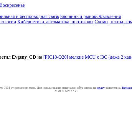
Воскресенье
ильная и беспроводная связь
Блошиный рынок
Объявления
нологии
Кибернетика, автоматика, протоколы
Схемы, платы, ко
ветил
Evgeny_CD
на
[PIC18-Q20] мелкие MCU с I3C (даже 2 ка
ето 7534 от сотворения мира. При использовании материалов сайта ссылка на
caxapу
обязательна.
Вебмаст
MMI © MMXXVI