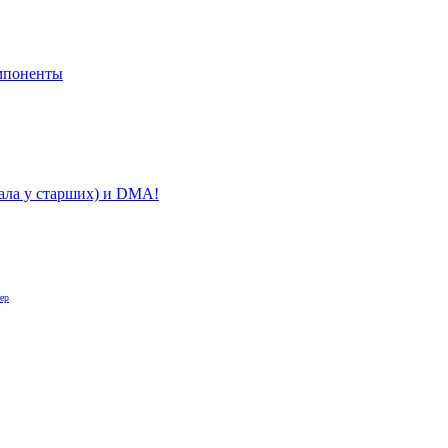
мпоненты
нала у старших) и DMA!
ер