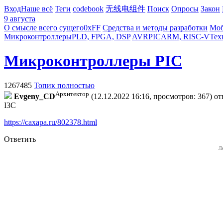
Вход
Наше всё
Теги
codebook
无线电组件
Поиск
Опросы
Закон
9 августа
О смысле всего сущего
0xFF
Средства и методы разработки
Моб
Микроконтроллеры
PLD, FPGA, DSP
AVR
PIC
ARM, RISC-V
Тех
Микроконтроллеры PIC
1267485
Топик полностью
Архитектор
Evgeny_CD
(12.12.2022 16:16, просмотров: 367)
от
I3C
https://caxapa.ru/802378.html
Ответить
Л