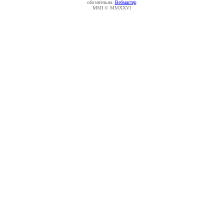
обязательна.
Вебмастер
MMI © MMXXVI