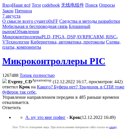
Вход
Наше всё
Теги
codebook
无线电组件
Поиск
Опросы
Закон
Пятница
7 августа
О смысле всего сущего
0xFF
Средства и методы разработки
Мобильная и беспроводная связь
Блошиный
рынок
Объявления
Микроконтроллеры
PLD, FPGA, DSP
AVR
PIC
ARM, RISC-
V
Технологии
Кибернетика, автоматика, протоколы
Схемы,
платы, компоненты
Микроконтроллеры PIC
1267488
Топик полностью
Архитектор
Evgeny_CD
(12.12.2022 16:17, просмотров: 442)
ответил
Kpoк
на
Какого? Буфера нет? Традиция. в СПИ тоже
буферок так себе.
Управление направлением передачи в 485 раньше времени
отваливается.
Ответить
А. ну это мне пофиг
-
Kpoк
(12.12.2022 16:49
)
Лето 7534 от сотворения мира. При использовании материалов сайта ссылка на
caxapу