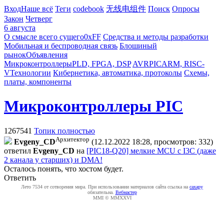
Вход
Наше всё
Теги
codebook
无线电组件
Поиск
Опросы
Закон
Четверг
6 августа
О смысле всего сущего
0xFF
Средства и методы разработки
Мобильная и беспроводная связь
Блошиный
рынок
Объявления
Микроконтроллеры
PLD, FPGA, DSP
AVR
PIC
ARM, RISC-
V
Технологии
Кибернетика, автоматика, протоколы
Схемы,
платы, компоненты
Микроконтроллеры PIC
1267541
Топик полностью
Архитектор
Evgeny_CD
(12.12.2022 18:28, просмотров: 332)
ответил
Evgeny_CD
на
[PIC18-Q20] мелкие MCU с I3C (даже
2 канала у старших) и DMA!
Осталось понять, что хостом будет.
Ответить
Лето 7534 от сотворения мира. При использовании материалов сайта ссылка на
caxapу
обязательна.
Вебмастер
MMI © MMXXVI