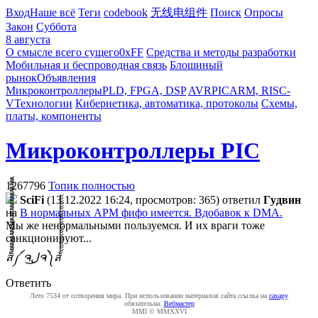
Вход
Наше всё
Теги
codebook
无线电组件
Поиск
Опросы
Закон
Суббота
8 августа
О смысле всего сущего
0xFF
Средства и методы разработки
Мобильная и беспроводная связь
Блошиный
рынок
Объявления
Микроконтроллеры
PLD, FPGA, DSP
AVR
PIC
ARM, RISC-
V
Технологии
Кибернетика, автоматика, протоколы
Схемы,
платы, компоненты
Микроконтроллеры PIC
1267796
Топик полностью
SciFi
(13.12.2022 16:24, просмотров: 365)
ответил
Гyдвин
на
В нормальных АРМ фифо имеется. Вдобавок к DMA.
Мы же ненормальными пользуемся. И их враги тоже
санкционируют...
ส็็็็็็็็็็็็็็็็็็็็็็็็็༼ ຈل͜ຈ༽ส้้้้้้้้้้้้้้้้้้้้้้้
Ответить
Лето 7534 от сотворения мира. При использовании материалов сайта ссылка на
caxapу
обязательна.
Вебмастер
MMI © MMXXVI