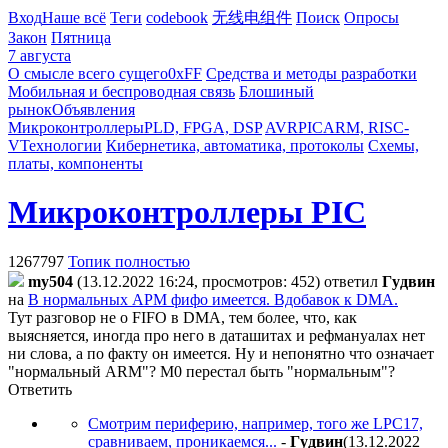
Вход
Наше всё
Теги
codebook
无线电组件
Поиск
Опросы
Закон
Пятница
7 августа
О смысле всего сущего
0xFF
Средства и методы разработки
Мобильная и беспроводная связь
Блошиный
рынок
Объявления
Микроконтроллеры
PLD, FPGA, DSP
AVR
PIC
ARM, RISC-
V
Технологии
Кибернетика, автоматика, протоколы
Схемы,
платы, компоненты
Микроконтроллеры PIC
1267797
Топик полностью
my504
(13.12.2022 16:24, просмотров: 452)
ответил
Гyдвин
на
В нормальных АРМ фифо имеется. Вдобавок к DMA.
Тут разговор не о FIFO в DMA, тем более, что, как
выясняется, иногда про него в даташитах и рефмануалах нет
ни слова, а по факту он имеется. Ну и непонятно что означает
"нормальный ARM"? M0 перестал быть "нормальным"?
Ответить
Смотрим периферию, например, того же LPC17,
сравниваем, проникаемся...
-
Гyдвин
(13.12.2022