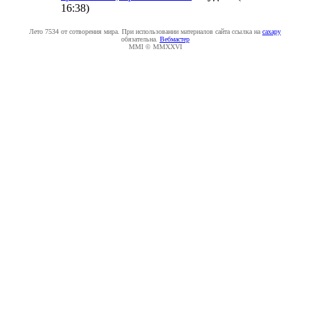
16:38
)
Лето 7534 от сотворения мира. При использовании материалов сайта ссылка на
caxapу
обязательна.
Вебмастер
MMI © MMXXVI