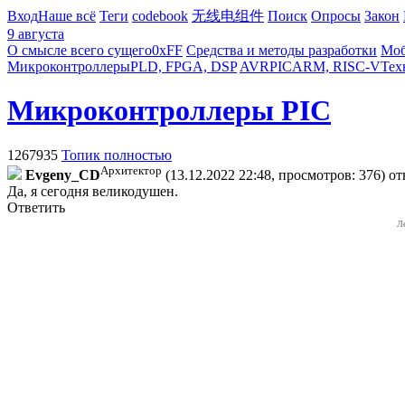
Вход
Наше всё
Теги
codebook
无线电组件
Поиск
Опросы
Закон
9 августа
О смысле всего сущего
0xFF
Средства и методы разработки
Моб
Микроконтроллеры
PLD, FPGA, DSP
AVR
PIC
ARM, RISC-V
Тех
Микроконтроллеры PIC
1267935
Топик полностью
Архитектор
Evgeny_CD
(13.12.2022 22:48, просмотров: 376)
от
Да, я сегодня великодушен.
Ответить
Л