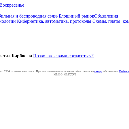
Воскресенье
ильная и беспроводная связь
Блошиный рынок
Объявления
нологии
Кибернетика, автоматика, протоколы
Схемы, платы, ко
ветил
Бapбoc
на
Позвольте с вами согласиться?
ето 7534 от сотворения мира. При использовании материалов сайта ссылка на
caxapу
обязательна.
Вебмаст
MMI © MMXXVI