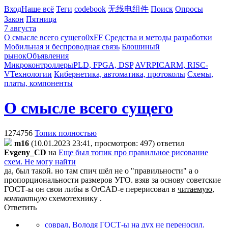
Вход
Наше всё
Теги
codebook
无线电组件
Поиск
Опросы
Закон
Пятница
7 августа
О смысле всего сущего
0xFF
Средства и методы разработки
Мобильная и беспроводная связь
Блошиный
рынок
Объявления
Микроконтроллеры
PLD, FPGA, DSP
AVR
PIC
ARM, RISC-
V
Технологии
Кибернетика, автоматика, протоколы
Схемы,
платы, компоненты
О смысле всего сущего
1274756
Топик полностью
m16
(10.01.2023 23:41, просмотров: 497)
ответил
Evgeny_CD
на
Еще был топик про правильное рисование
схем. Не могу найти
да, был такой. но там спич шёл не о "правильности" а о
пропорциональности размеров УГО. взяв за основу советские
ГОСТ-ы он свои либы в OrCAD-е перерисовал в
читаемую
,
компактную
схемотехнику .
Ответить
соврал, Володя ГОСТ-ы на дух не переносил.