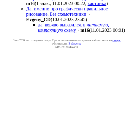
m16
(1 знак., 11.01.2023 00:22
,
картинка
)
Да, именно про графически правильное
рисование. Без схемотехники.
-
Evgeny_CD
(10.01.2023 23:45
)
да, коряво выразился. в
читаемую,
компактную
схему.
-
m16
(11.01.2023 00:01
)
Лето 7534 от сотворения мира. При использовании материалов сайта ссылка на
caxapу
обязательна.
Вебмастер
MMI © MMXXVI