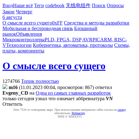
Вход
Наше всё
Теги
codebook
无线电组件
Поиск
Опросы
Закон
Четверг
6 августа
О смысле всего сущего
0xFF
Средства и методы разработки
Мобильная и беспроводная связь
Блошиный
рынок
Объявления
Микроконтроллеры
PLD, FPGA, DSP
AVR
PIC
ARM, RISC-
V
Технологии
Кибернетика, автоматика, протоколы
Схемы,
платы, компоненты
О смысле всего сущего
1274766
Топик полностью
m16
(11.01.2023 00:04, просмотров: 867)
ответил
Evgeny_CD
на
Одна из самых главных разработок
только сегодня узнал что означает аббревиатура
VN
Ответить
Лето 7534 от сотворения мира. При использовании материалов сайта ссылка на
caxapу
обязательна.
Вебмастер
MMI © MMXXVI