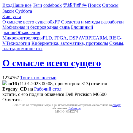
Вход
Наше всё
Теги
codebook
无线电组件
Поиск
Опросы
Закон
Суббота
8 августа
О смысле всего сущего
0xFF
Средства и методы разработки
Мобильная и беспроводная связь
Блошиный
рынок
Объявления
Микроконтроллеры
PLD, FPGA, DSP
AVR
PIC
ARM, RISC-
V
Технологии
Кибернетика, автоматика, протоколы
Схемы,
платы, компоненты
О смысле всего сущего
1274767
Топик полностью
m16
(11.01.2023 00:08, просмотров: 313)
ответил
Evgeny_CD
на
Рабочий стол
кстати, с его подачи обзавёлся Dell Precision M6500
Ответить
Лето 7534 от сотворения мира. При использовании материалов сайта ссылка на
caxapу
обязательна.
Вебмастер
MMI © MMXXVI