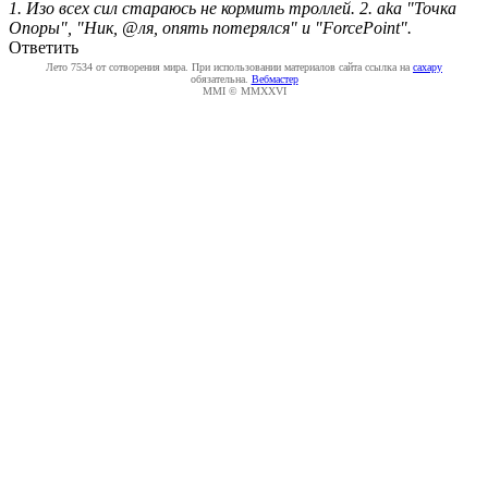
1. Изо всех сил стараюсь не кормить троллей. 2. aka "Точка
Опоры", "Ник, @ля, опять потерялся" и "ForcePoint".
Ответить
Лето 7534 от сотворения мира. При использовании материалов сайта ссылка на
caxapу
обязательна.
Вебмастер
MMI © MMXXVI