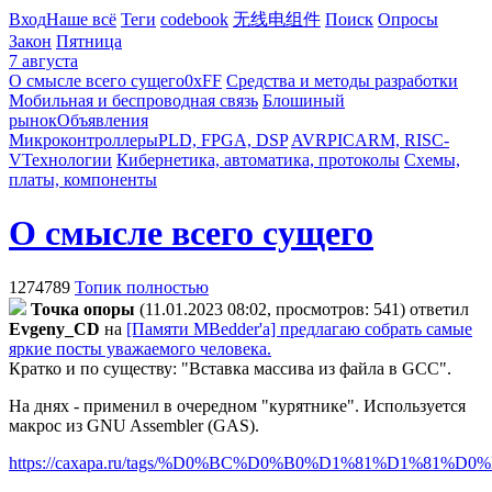
Вход
Наше всё
Теги
codebook
无线电组件
Поиск
Опросы
Закон
Пятница
7 августа
О смысле всего сущего
0xFF
Средства и методы разработки
Мобильная и беспроводная связь
Блошиный
рынок
Объявления
Микроконтроллеры
PLD, FPGA, DSP
AVR
PIC
ARM, RISC-
V
Технологии
Кибернетика, автоматика, протоколы
Схемы,
платы, компоненты
О смысле всего сущего
1274789
Топик полностью
Toчкa oпopы
(11.01.2023 08:02, просмотров: 541)
ответил
Evgeny_CD
на
[Памяти MBedder'а] предлагаю собрать самые
яркие посты уважаемого человека.
Кратко и по существу: "Вставка массива из файла в GCC".
На днях - применил в очередном "курятнике". Используется
макрос из GNU Assembler (GAS).
https://caxapa.ru/tags/%D0%BC%D0%B0%D1%81%D1%