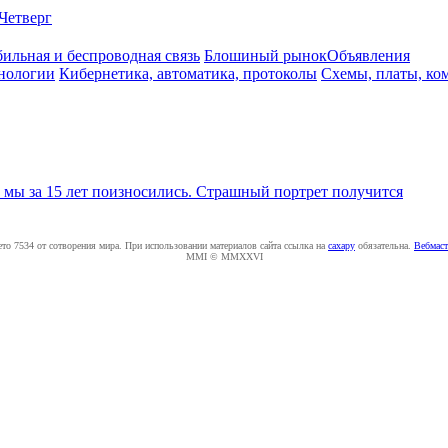
Четверг
ильная и беспроводная связь
Блошиный рынок
Объявления
нологии
Кибернетика, автоматика, протоколы
Схемы, платы, ко
 мы за 15 лет поизносились. Страшный портрет получится
ето 7534 от сотворения мира. При использовании материалов сайта ссылка на
caxapу
обязательна.
Вебмаст
MMI © MMXXVI