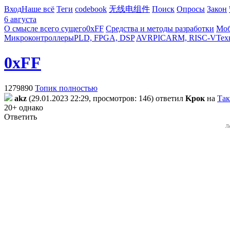
Вход
Наше всё
Теги
codebook
无线电组件
Поиск
Опросы
Закон
6 августа
О смысле всего сущего
0xFF
Средства и методы разработки
Моб
Микроконтроллеры
PLD, FPGA, DSP
AVR
PIC
ARM, RISC-V
Тех
0xFF
1279890
Топик полностью
akz
(29.01.2023 22:29, просмотров: 146)
ответил
Kpoк
на
Так
20+ однако
Ответить
Л