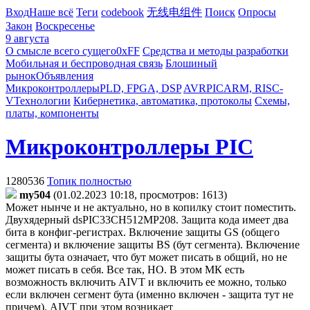
Вход
Наше всё
Теги
codebook
无线电组件
Поиск
Опросы
Закон
Воскресенье
9 августа
О смысле всего сущего
0xFF
Средства и методы разработки
Мобильная и беспроводная связь
Блошиный
рынок
Объявления
Микроконтроллеры
PLD, FPGA, DSP
AVR
PIC
ARM, RISC-
V
Технологии
Кибернетика, автоматика, протоколы
Схемы,
платы, компоненты
Микроконтроллеры PIC
1280536
Топик полностью
my504
(01.02.2023 10:18, просмотров: 1613)
Может нынче и не актуально, но в копилку стоит поместить.
Двухядерный dsPIC33CH512MP208. Защита кода имеет два
бита в конфиг-регистрах. Включение защиты GS (общего
сегмента) и включение защиты BS (бут сегмента). Включение
защиты бута означает, что бут может писать в общий, но не
может писать в себя. Все так, НО. В этом МК есть
возможность включить AIVT и включить ее можно, только
если включен сегмент бута (именно включен - защита тут не
причем). AIVT при этом возникает