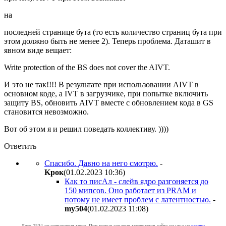
на
последней странице бута (то есть количество страниц бута при
этом должно быть не менее 2). Теперь проблема. Даташит в
явном виде вещает:
Write protection of the BS does not cover the AIVT.
И это не так!!!! В результате при использовании AIVT в
основном коде, а IVT в загрузчике, при попытке включить
защиту BS, обновить AIVT вместе с обновлением кода в GS
становится невозможно.
Вот об этом я и решил поведать коллективу. ))))
Ответить
Спасибо. Давно на него смотрю.
-
Kpoк
(01.02.2023 10:36
)
Как то писАл - слейв ядро разгоняется до
150 мипсов. Оно работает из PRAM и
потому не имеет проблем с латентностью.
-
my504
(01.02.2023 11:08
)
Лето 7534 от сотворения мира. При использовании материалов сайта ссылка на
caxapу