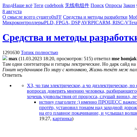
Вход
Наше всё
Теги
codebook
无线电组件
Поиск
Опросы
Закон
8 августа
О смысле всего сущего
0xFF
Средства и методы разработки
Моб
Микроконтроллеры
PLD, FPGA, DSP
AVR
PIC
ARM, RISC-V
Тех
Средства и методы разработк
1291630
Топик полностью
max
(11.03.2023 18:20, просмотров: 515)
ответил
mse homjak
Там одни синтезаторы и гитары лектрические. Но дарк сайд на 
Гонит неудачников По миру с котомкою, Жизнь текёт меж пал
Ответить
ХЗ, чо там электрическое, а чо диэлектрическое, н
вопросах доверять мнению человека, разбирающегос
хочешь удовольствия от процэсса, слушай винил, ле
истину глаголите :) именно ПРОЦЕСС важен: - 
протёр, установил тонарм над заходной дорож
на его плавное покачивание, и услышал волше
19:27
,
картинка
)
Л