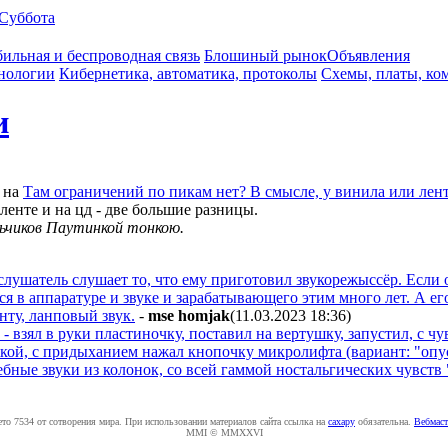
Суббота
ильная и беспроводная связь
Блошиный рынок
Объявления
нологии
Кибернетика, автоматика, протоколы
Схемы, платы, ко
и
на
Там ограничений по пикам нет? В смысле, у винила или лен
ленте и на цд - две большие разницы.
ьчиков Паутинкой тонкою.
о слушатель слушает то, что ему приготовил звукорежыссёр. Если
я в аппаратуре и звуке и зарабатывающего этим много лет. А ег
нту, ланповый звук.
-
mse homjak
(11.03.2023 18:36
)
взял в руки пластиночку, поставил на вертушку, запустил, с чу
кой, с придыханием нажал кнопочку микролифта (вариант: "опус
бные звуки из колонок, со всей гаммой ностальгических чувств
ето 7534 от сотворения мира. При использовании материалов сайта ссылка на
caxapу
обязательна.
Вебмаст
MMI © MMXXVI