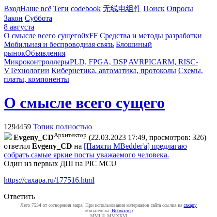
Вход
Наше всё
Теги
codebook
无线电组件
Поиск
Опросы
Закон
Суббота
8 августа
О смысле всего сущего
0xFF
Средства и методы разработки
Мобильная и беспроводная связь
Блошиный
рынок
Объявления
Микроконтроллеры
PLD, FPGA, DSP
AVR
PIC
ARM, RISC-
V
Технологии
Кибернетика, автоматика, протоколы
Схемы,
платы, компоненты
О смысле всего сущего
1294459
Топик полностью
Архитектор
Evgeny_CD
(22.03.2023 17:49, просмотров: 326)
ответил
Evgeny_CD
на
[Памяти MBedder'а] предлагаю
собрать самые яркие посты уважаемого человека.
Один из первых ДШ на PIC MCU
https://caxapa.ru/177516.html
Ответить
Лето 7534 от сотворения мира. При использовании материалов сайта ссылка на
caxapу
обязательна.
Вебмастер
MMI © MMXXVI