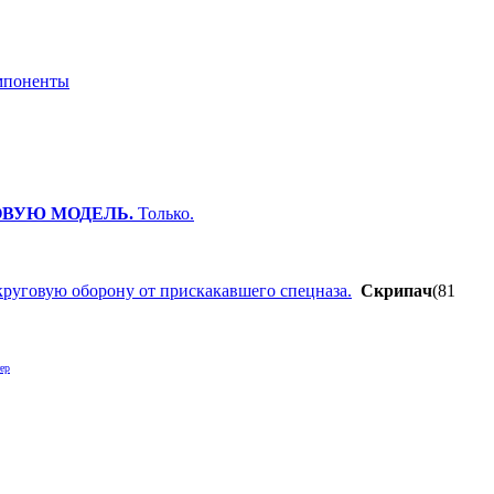
мпоненты
ВУЮ МОДЕЛЬ.
Только.
 круговую оборону от прискакавшего спецназа.
Cкpипaч
(81
ер