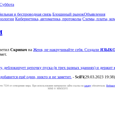
Суббота
ильная и беспроводная связь
Блошиный рынок
Объявления
нологии
Кибернетика, автоматика, протоколы
Схемы, платы, ко
и
ветил
Cкpипaч
на
Женя, не накручивайте себя. Создали
ЯЗЫКО
мет.
у, деблокирует цепочку пуска (в трех разных зданиях) и держит
обавится ещё один, никто и не заметит.
-
SciFi
(29.03.2023 19:38
)
ето 7534 от сотворения мира. При использовании материалов сайта ссылка на
caxapу
обязательна.
Вебмаст
MMI © MMXXVI