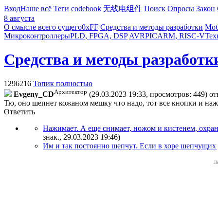
Вход
Наше всё
Теги
codebook
无线电组件
Поиск
Опросы
Закон
8 августа
О смысле всего сущего
0xFF
Средства и методы разработки
Моб
Микроконтроллеры
PLD, FPGA, DSP
AVR
PIC
ARM, RISC-V
Тех
Средства и методы разработк
1296216
Топик полностью
Архитектор
Evgeny_CD
(29.03.2023 19:33, просмотров: 449)
от
Тю, оно шепнет кожаном мешку что надо, тот все кнопки и наж
Ответить
Нажимает. А еще снимает, ножом и кистенем, охран
знак., 29.03.2023 19:46
)
Им и так постоянно шепчут. Если в хоре шепчущих д
Л