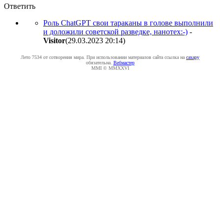
Ответить
Роль ChatGPT свои тараканы в голове выполнили
и доложили советской разведке, нанотех:-)
-
Visitor
(29.03.2023 20:14
)
Лето 7534 от сотворения мира. При использовании материалов сайта ссылка на
caxapу
обязательна.
Вебмастер
MMI © MMXXVI