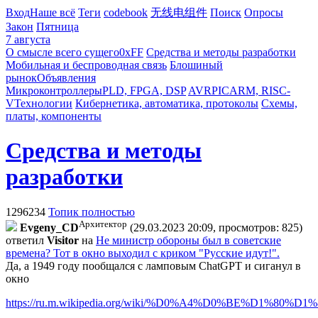
Вход
Наше всё
Теги
codebook
无线电组件
Поиск
Опросы
Закон
Пятница
7 августа
О смысле всего сущего
0xFF
Средства и методы разработки
Мобильная и беспроводная связь
Блошиный
рынок
Объявления
Микроконтроллеры
PLD, FPGA, DSP
AVR
PIC
ARM, RISC-
V
Технологии
Кибернетика, автоматика, протоколы
Схемы,
платы, компоненты
Средства и методы
разработки
1296234
Топик полностью
Архитектор
Evgeny_CD
(29.03.2023 20:09, просмотров: 825)
ответил
Visitor
на
Не министр обороны был в советские
времена? Тот в окно выходил с криком "Русские идут!".
Да, а 1949 году пообщался с ламповым ChatGPT и сиганул в
окно
https://ru.m.wikipedia.org/wiki/%D0%A4%D0%BE%D