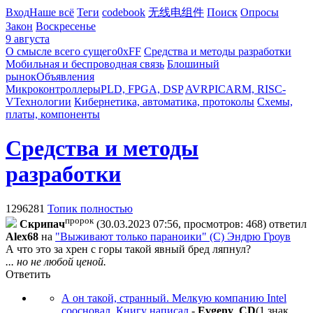
Вход
Наше всё
Теги
codebook
无线电组件
Поиск
Опросы
Закон
Воскресенье
9 августа
О смысле всего сущего
0xFF
Средства и методы разработки
Мобильная и беспроводная связь
Блошиный
рынок
Объявления
Микроконтроллеры
PLD, FPGA, DSP
AVR
PIC
ARM, RISC-
V
Технологии
Кибернетика, автоматика, протоколы
Схемы,
платы, компоненты
Средства и методы
разработки
1296281
Топик полностью
пророк
Cкpипaч
(30.03.2023 07:56, просмотров: 468)
ответил
Alex68
на
"Выживают только параноики" (С) Эндрю Гроув
А что это за хрен с горы такой явный бред ляпнул?
... но не любой ценой.
Ответить
А он такой, странный. Мелкую компанию Intel
соосновал. Книгу написал
-
Evgeny_CD
(1 знак.,