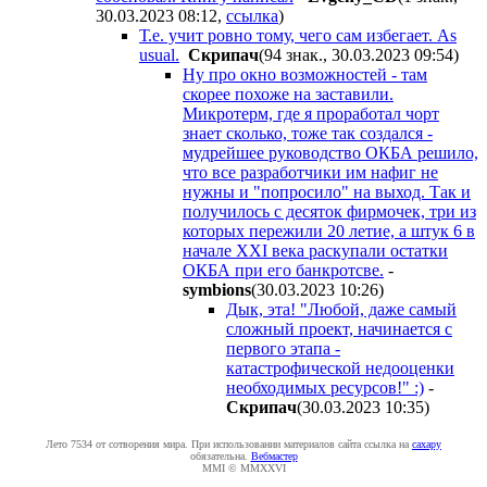
30.03.2023 08:12
,
ссылка
)
Т.е. учит ровно тому, чего сам избегает. As
usual.
Cкpипaч
(94 знак., 30.03.2023 09:54
)
Ну про окно возможностей - там
скорее похоже на заставили.
Микротерм, где я проработал чорт
знает сколько, тоже так создался -
мудрейшее руководство ОКБА решило,
что все разработчики им нафиг не
нужны и "попросило" на выход. Так и
получилось с десяток фирмочек, три из
которых пережили 20 летие, а штук 6 в
начале XXI века раскупали остатки
ОКБА при его банкротсве.
-
symbions
(30.03.2023 10:26
)
Дык, эта! "Любой, даже самый
сложный проект, начинается с
первого этапа -
катастрофической недооценки
необходимых ресурсов!" :)
-
Cкpипaч
(30.03.2023 10:35
)
Лето 7534 от сотворения мира. При использовании материалов сайта ссылка на
caxapу
обязательна.
Вебмастер
MMI © MMXXVI