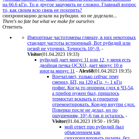
на 66.6 кГц. То и другое зашумить не сложно. Главный вопрос
то, как своим всю связь не похерить?
синхронизацию делали на рубидии. но не доделали...
There's no fate but what we make for ourselves
Ответить
Импортные частотомеры гляньте, в них некоторых
стандарт частоты встроенный, Вот рубидий или
цезий не уточнял. Точность 10^-9.
-
Visitor
(01.04.2023 19:33
)
рубидий дает минус 11 или 12, у меня есть
двойная печка OCXO, дает минус 10 и
иногда минус 11
-
Alex68
(01.04.2023 19:35
)
Впечатляет, только сейчас тему
сменил, БП, на 120 кГц, +- 1 кГц
пофиг. Когда то опорник сдох в Ч3-54,
а прибор нужен был, пришлось
термостат вскрыть и генератор
отремонтировать. Кондер внутри сдох.
Поверки после не делал, но по
ощущениям, 10^-6 так и осталось.
-
Visitor
(01.04.2023 19:50 - 19:58
)
мой ответ про рубидий был
объяснением как
синхронизировать радары. без