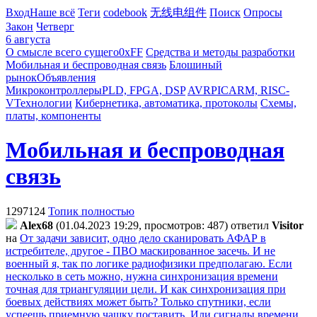
Вход
Наше всё
Теги
codebook
无线电组件
Поиск
Опросы
Закон
Четверг
6 августа
О смысле всего сущего
0xFF
Средства и методы разработки
Мобильная и беспроводная связь
Блошиный
рынок
Объявления
Микроконтроллеры
PLD, FPGA, DSP
AVR
PIC
ARM, RISC-
V
Технологии
Кибернетика, автоматика, протоколы
Схемы,
платы, компоненты
Мобильная и беспроводная
связь
1297124
Топик полностью
Alex68
(01.04.2023 19:29, просмотров: 487)
ответил
Visitor
на
От задачи зависит, одно дело сканировать АФАР в
истребителе, другое - ПВО маскированное засечь. И не
военный я, так по логике радиофизики предполагаю. Если
несколько в сеть можно, нужна синхронизация времени
точная для триангуляции цели. И как синхронизация при
боевых действиях может быть? Только спутники, если
успеешь приемную чашку поставить. Или сигналы времени