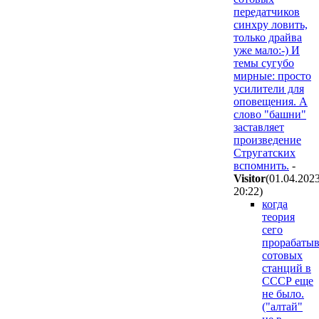
передатчиков
синхру ловить,
только драйва
уже мало:-) И
темы сугубо
мирные: просто
усилители для
оповещения. А
слово "башни"
заставляет
произведение
Стругатских
вспомнить.
-
Visitor
(01.04.202
20:22
)
когда
теория
сего
прорабатыв
сотовых
станций в
СССР еще
не было.
("алтай"