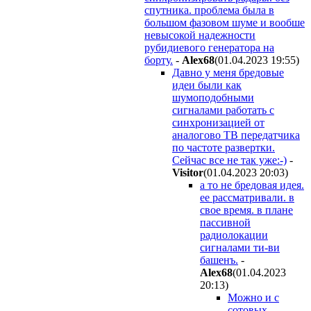
спутника. проблема была в
большом фазовом шуме и вообше
невысокой надежности
рубидиевого генератора на
борту.
-
Alex68
(01.04.2023 19:55
)
Давно у меня бредовые
идеи были как
шумоподобными
сигналами работать с
синхронизацией от
аналогово ТВ передатчика
по частоте развертки.
Сейчас все не так уже:-)
-
Visitor
(01.04.2023 20:03
)
а то не бредовая идея.
ее рассматривали. в
свое время. в плане
пассивной
радиолокации
сигналами ти-ви
башенъ.
-
Alex68
(01.04.2023
20:13
)
Можно и с
сотовых