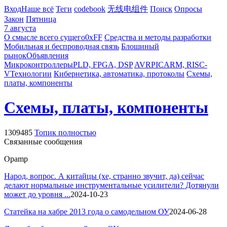
Вход
Наше всё
Теги
codebook
无线电组件
Поиск
Опросы
Закон
Пятница
7 августа
О смысле всего сущего
0xFF
Средства и методы разработки
Мобильная и беспроводная связь
Блошиный
рынок
Объявления
Микроконтроллеры
PLD, FPGA, DSP
AVR
PIC
ARM, RISC-
V
Технологии
Кибернетика, автоматика, протоколы
Схемы,
платы, компоненты
Схемы, платы, компоненты
1309485
Топик полностью
Связанные сообщения
Opamp
Народ, вопрос. А китайцы (хе, странно звучит, да) сейчас
делают нормальные инструментальные усилители? Дотянули
может до уровня ...
2024-10-23
Статейка на хабре 2013 года о самодельном ОУ
2024-06-28