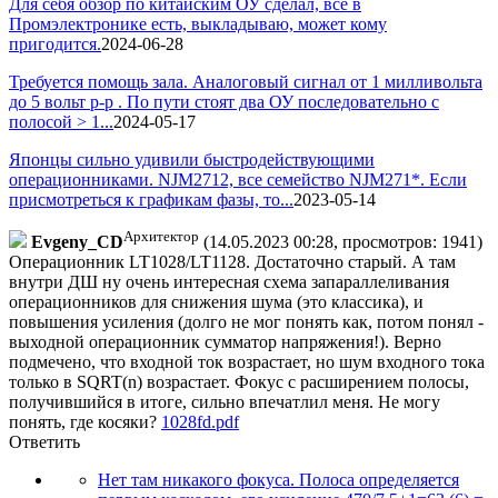
Для себя обзор по китайским ОУ сделал, все в
Промэлектронике есть, выкладываю, может кому
пригодится.
2024-06-28
Требуется помощь зала. Аналоговый сигнал от 1 милливольта
до 5 вольт p-p . По пути стоят два ОУ последовательно с
полосой > 1...
2024-05-17
Японцы сильно удивили быстродействующими
операционниками. NJM2712, все семейство NJM271*. Если
присмотреться к графикам фазы, то...
2023-05-14
Архитектор
Evgeny_CD
(14.05.2023 00:28, просмотров: 1941)
Операционник LT1028/LT1128. Достаточно старый. А там
внутри ДШ ну очень интересная схема запараллеливания
операционников для снижения шума (это классика), и
повышения усиления (долго не мог понять как, потом понял -
выходной операционник сумматор напряжения!). Верно
подмечено, что входной ток возрастает, но шум входного тока
только в SQRT(n) возрастает. Фокус с расширением полосы,
получившийся в итоге, сильно впечатлил меня. Не могу
понять, где косяки?
1028fd.pdf
Ответить
Нет там никакого фокуса. Полоса определяется