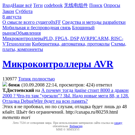
Вход
Наше всё
Теги
codebook
无线电组件
Поиск
Опросы
Закон
Суббота
8 августа
О смысле всего сущего
0xFF
Средства и методы разработки
Мобильная и беспроводная связь
Блошиный
рынок
Объявления
Микроконтроллеры
PLD, FPGA, DSP
AVR
PIC
ARM, RISC-
V
Технологии
Кибернетика, автоматика, протоколы
Схемы,
платы, компоненты
Микроконтроллеры AVR
130977
Топик полностью
бомж
(10.09.2008 22:14, просмотров: 424)
ответил
Т.Достоевский
на
А почему тогда jtagise стоит 8000 а дракон
2000 ? Что-то там "урезали"? ЗЫ. Надо новые меги 88, и 128.
Отладка DebugWire будет на всю память?
Этих я не пробовал, но по слухам, отладка будет лишь до 48
кбайт. Шьёт без ограничений.
http://caxapa.ru/80259.html
memento mori
Лето 7534 от сотворения мира. При использовании материалов сайта ссылка на
caxapу
обязательна.
Вебмастер
MMI © MMXXVI