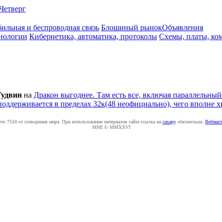
Четверг
ильная и беспроводная связь
Блошиный рынок
Объявления
нологии
Кибернетика, автоматика, протоколы
Схемы, платы, ко
Гудвин
на
Дракон выгоднее. Там есть все, включая параллельный
ддерживается в пределах 32к(48 неофициально), чего вполне х
ето 7534 от сотворения мира. При использовании материалов сайта ссылка на
caxapу
обязательна.
Вебмаст
MMI © MMXXVI