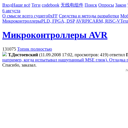
Вход
Наше всё
Теги
codebook
无线电组件
Поиск
Опросы
Закон
6 августа
О смысле всего сущего
0xFF
Средства и методы разработки
Моб
Микроконтроллеры
PLD, FPGA, DSP
AVR
PIC
ARM, RISC-V
Тех
Микроконтроллеры AVR
131075
Топик полностью
Т.Достоевский
(11.09.2008 17:02, просмотров: 419)
ответил
например, когда испытывал нащупанный MSE глюк). Отладка по
Спасибо, заказал.
Л