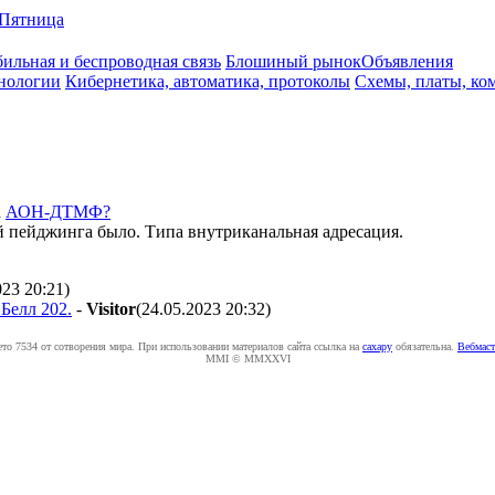
Пятница
ильная и беспроводная связь
Блошиный рынок
Объявления
нологии
Кибернетика, автоматика, протоколы
Схемы, платы, ко
а
АОН-ДТМФ?
ий пейджинга было. Типа внутриканальная адресация.
023 20:21
)
Белл 202.
-
Visitor
(24.05.2023 20:32
)
ето 7534 от сотворения мира. При использовании материалов сайта ссылка на
caxapу
обязательна.
Вебмаст
MMI © MMXXVI