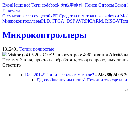
Вход
Наше всё
Теги
codebook
无线电组件
Поиск
Опросы
Закон
7 августа
О смысле всего сущего
0xFF
Средства и методы разработки
Моб
Микроконтроллеры
PLD, FPGA, DSP
AVR
PIC
ARM, RISC-V
Тех
Микроконтроллеры
1312491
Топик полностью
Visitor
(24.05.2023 20:19, просмотров: 406)
ответил
Alex68
н
Нет, там 2 тона, просто не обработать, это для проводных лин
Ответить
Bell 201\212 или чего-то там такое?
-
Alex68
(24.05.2
Да, сообщения им шли;-) Потом и это сделали 
Л