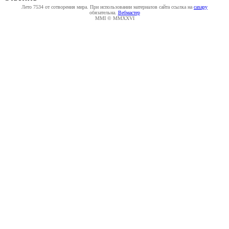
Лето 7534 от сотворения мира. При использовании материалов сайта ссылка на
caxapу
обязательна.
Вебмастер
MMI © MMXXVI