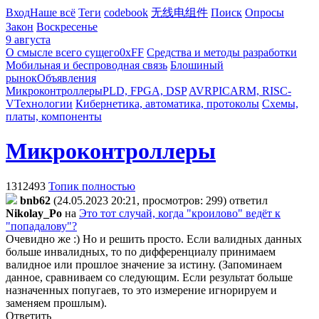
Вход
Наше всё
Теги
codebook
无线电组件
Поиск
Опросы
Закон
Воскресенье
9 августа
О смысле всего сущего
0xFF
Средства и методы разработки
Мобильная и беспроводная связь
Блошиный
рынок
Объявления
Микроконтроллеры
PLD, FPGA, DSP
AVR
PIC
ARM, RISC-
V
Технологии
Кибернетика, автоматика, протоколы
Схемы,
платы, компоненты
Микроконтроллеры
1312493
Топик полностью
bnb62
(24.05.2023 20:21, просмотров: 299)
ответил
Nikolay_Po
на
Это тот случай, когда "кроилово" ведёт к
"попадалову"?
Очевидно же :) Но и решить просто. Если валидных данных
больше инвалидных, то по дифференциалу принимаем
валидное или прошлое значение за истину. (Запоминаем
данное, сравниваем со следующим. Если результат больше
назначенных попугаев, то это измерение игнорируем и
заменяем прошлым).
Ответить