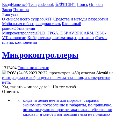
Вход
Наше всё
Теги
codebook
无线电组件
Поиск
Опросы
Закон
Пятница
7 августа
О смысле всего сущего
0xFF
Средства и методы разработки
Мобильная и беспроводная связь
Блошиный
рынок
Объявления
Микроконтроллеры
PLD, FPGA, DSP
AVR
PIC
ARM, RISC-
V
Технологии
Кибернетика, автоматика, протоколы
Схемы,
платы, компоненты
Микроконтроллеры
1312494
Топик полностью
POV
(24.05.2023 20:22, просмотров: 450)
ответил
Alex68
на
иногда делал в лоб, и цена не имела значения, а конкурентов
нетъ.
Хы, так это ж милое дело!... Но тут мега8.
Ответить
когда то делал нечто для моряков. старался
экономить потребление и габариты, по привычке.
потом получаю вопрос от заказчика - тебе сколько
киловатт нужно? я вытаращив глаза не понимаю