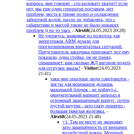
вопроса. мне говорят - сто киловатт хватит? если
нет, мы еще один генератор поставим, нет
проблем, места в трюме полно и охлаждение
забортной водой. надло ли добавлять, что с
габаритами и массой также не было никаких
проблем )) но то такэ.
-
Alex68
(24.05.2023 20:28
)
Не удержусь: знакомые из политеха для
энергетиков АВМ делали для
прогнозирования внештатных ситуаций.
Представитель заказчика приезжает, все ему
показали, одна стойка, он не понял,
спрашивает: вам сколько ЖД вагонов подать
для отгрузки заказа?
-
Visitor
(24.05.2023
21:41
)
таки мне опытные люди советовалти -
зря ты для мореманов делаешь
махонький блочок - не поймут-с.
окончательный вариант запихал в
огромный защищенный корпус, почти
пустой внутри - зато глазу приятно -
большая тяжелая железяка.
-
Alex68
(24.05.2023 21:48
)
+1. Там не месте не экономят,
зато защищённость от внешних
воздействий важна. Мощный,