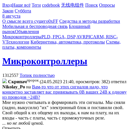
Вход
Наше всё
Теги
codebook
无线电组件
Поиск
Опросы
Закон
Суббота
8 августа
О смысле всего сущего
0xFF
Средства и методы разработки
Мобильная и беспроводная связь
Блошиный
рынок
Объявления
Микроконтроллеры
PLD, FPGA, DSP
AVR
PIC
ARM, RISC-
V
Технологии
Кибернетика, автоматика, протоколы
Схемы,
платы, компоненты
Микроконтроллеры
1312557
Топик полностью
пророк
Cкpипaч
(24.05.2023 21:40, просмотров: 382)
ответил
Nikolay_Po
на
Вам-то что от этих сигналов надо, что
конкретно заставляет вас привязывать 0В ваших 24В к одному
из проводов ~24В?
Мне нужно считывать и формировать эти сигналы. Мы сняли
(ладно, выкусили) "их" электронный блок и поставили свой.
Свой общий к их общему их выходы, к нам на плату, на их
входы - часть с платы, часть с промежуточных реле.
... но не любой ценой.
Ответить