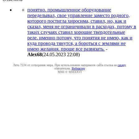
понятно. промышленное оборудование
переделывал, свое управление заместо родного,
которого постигла хиросима, ставил, но, как и
сказал, меня не ограничивали в расходах, потому в
таких случаях ставил хорошие твердотельные
реле. именно потому, что понятия не имею, как и
куда провода тянутся, а бороться с землями не
имею желания. проще все развязать.
-
Alex68
(24.05.2023 22:08
)
Лето 7534 от сотворения мира. При использовании материалов сайта ссылка на
caxapу
обязательна.
Вебмастер
MMI © MMXXVI