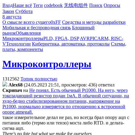
Вход
Наше всё
Теги
codebook
无线电组件
Поиск
Опросы
Закон
Суббота
8 августа
О смысле всего сущего
0xFF
Средства и методы разработки
Мобильная и беспроводная связь
Блошиный
рынок
Объявления
Микроконтроллеры
PLD, FPGA, DSP
AVR
PIC
ARM, RISC-
V
Технологии
Кибернетика, автоматика, протоколы
Схемы,
платы, компоненты
Микроконтроллеры
1312562
Топик полностью
Alex68
(24.05.2023 21:51, просмотров: 436)
ответил
Cкpипaч
на
Не понял. Есть обычный Pt1000. На него, через
токозадающий резистор подан 1мА. В обычной ситуации, на
худо-бедно стабилизированном питании, напряжение на
Pt1000, нормально измеряется по отношению к встроенной
опоре atmega8.
такое измерительное делал не раз, но всегда брал опору ацп с
питания либо (термо или тензо) моста либо RTD. и дельта-
сигма ацп.
There's no fate but what we make for ourselves