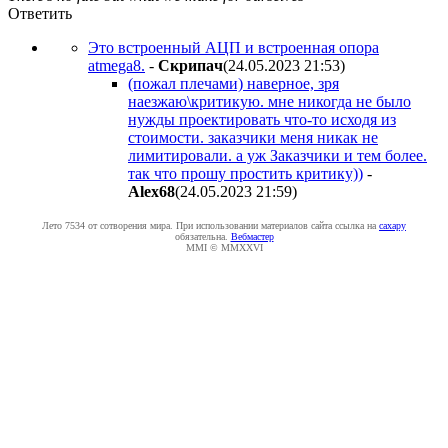
Ответить
Это встроенный АЦП и встроенная опора
atmega8.
-
Cкpипaч
(24.05.2023 21:53
)
(пожал плечами) наверное, зря
наезжаю\критикую. мне никогда не было
нужды проектировать что-то исходя из
стоимости. заказчики меня никак не
лимитировали. а уж Заказчики и тем более.
так что прошу простить критику))
-
Alex68
(24.05.2023 21:59
)
Лето 7534 от сотворения мира. При использовании материалов сайта ссылка на
caxapу
обязательна.
Вебмастер
MMI © MMXXVI