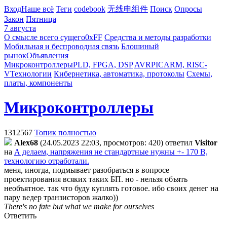
Вход
Наше всё
Теги
codebook
无线电组件
Поиск
Опросы
Закон
Пятница
7 августа
О смысле всего сущего
0xFF
Средства и методы разработки
Мобильная и беспроводная связь
Блошиный
рынок
Объявления
Микроконтроллеры
PLD, FPGA, DSP
AVR
PIC
ARM, RISC-
V
Технологии
Кибернетика, автоматика, протоколы
Схемы,
платы, компоненты
Микроконтроллеры
1312567
Топик полностью
Alex68
(24.05.2023 22:03, просмотров: 420)
ответил
Visitor
на
А делаем, напряжения не стандартные нужны +- 170 В,
технологию отработали.
меня, иногда, подмывает разобраться в вопросе
проектирования всяких таких БП. но - нельзя объять
необъятное. так что буду куплять готовое. ибо своих денег на
пару ведер транзисторов жалко))
There's no fate but what we make for ourselves
Ответить