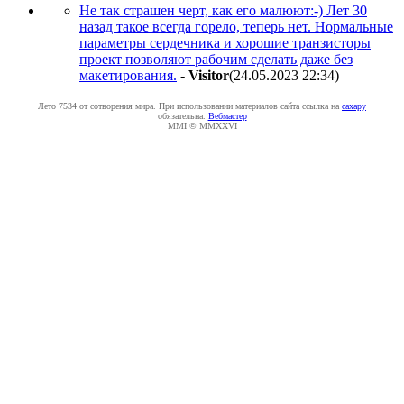
Не так страшен черт, как его малюют:-) Лет 30
назад такое всегда горело, теперь нет. Нормальные
параметры сердечника и хорошие транзисторы
проект позволяют рабочим сделать даже без
макетирования.
-
Visitor
(24.05.2023 22:34
)
Лето 7534 от сотворения мира. При использовании материалов сайта ссылка на
caxapу
обязательна.
Вебмастер
MMI © MMXXVI