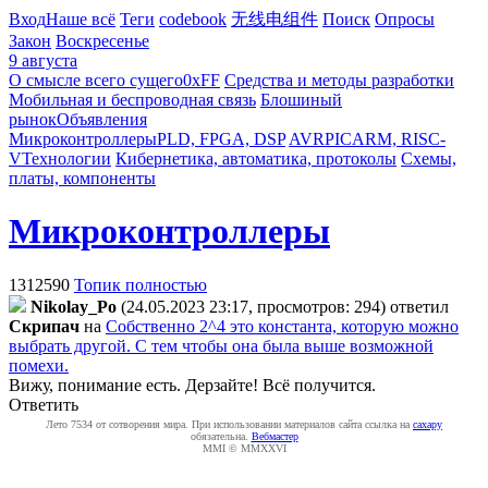
Вход
Наше всё
Теги
codebook
无线电组件
Поиск
Опросы
Закон
Воскресенье
9 августа
О смысле всего сущего
0xFF
Средства и методы разработки
Мобильная и беспроводная связь
Блошиный
рынок
Объявления
Микроконтроллеры
PLD, FPGA, DSP
AVR
PIC
ARM, RISC-
V
Технологии
Кибернетика, автоматика, протоколы
Схемы,
платы, компоненты
Микроконтроллеры
1312590
Топик полностью
Nikolay_Po
(24.05.2023 23:17, просмотров: 294)
ответил
Cкpипaч
на
Собственно 2^4 это константа, которую можно
выбрать другой. С тем чтобы она была выше возможной
помехи.
Вижу, понимание есть. Дерзайте! Всё получится.
Ответить
Лето 7534 от сотворения мира. При использовании материалов сайта ссылка на
caxapу
обязательна.
Вебмастер
MMI © MMXXVI