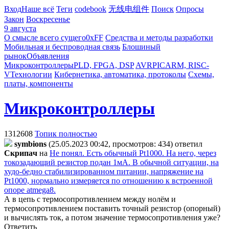
Вход
Наше всё
Теги
codebook
无线电组件
Поиск
Опросы
Закон
Воскресенье
9 августа
О смысле всего сущего
0xFF
Средства и методы разработки
Мобильная и беспроводная связь
Блошиный
рынок
Объявления
Микроконтроллеры
PLD, FPGA, DSP
AVR
PIC
ARM, RISC-
V
Технологии
Кибернетика, автоматика, протоколы
Схемы,
платы, компоненты
Микроконтроллеры
1312608
Топик полностью
symbions
(25.05.2023 00:42, просмотров: 434)
ответил
Cкpипaч
на
Не понял. Есть обычный Pt1000. На него, через
токозадающий резистор подан 1мА. В обычной ситуации, на
худо-бедно стабилизированном питании, напряжение на
Pt1000, нормально измеряется по отношению к встроенной
опоре atmega8.
А в цепь с термосопротивлением между нолём и
термосопротивлением поставить точный резистор (опорный)
и вычислять ток, а потом значение термосопротивления уже?
Ответить