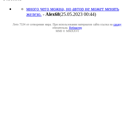
много чего можна, но автор не может менять
железо.
-
Alex68
(25.05.2023 00:44
)
Лето 7534 от сотворения мира. При использовании материалов сайта ссылка на
caxapу
обязательна.
Вебмастер
MMI © MMXXVI