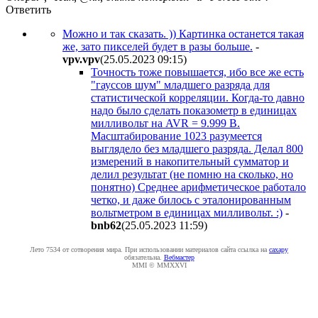
Ответить
Можно и так сказать. )) Картинка останется такая
же, зато пикселей будет в разы больше.
-
vpv.vpv
(25.05.2023 09:15
)
Точность тоже повышается, ибо все же есть
"гауссов шум" младшего разряда для
статистической корреляции. Когда-то давно
надо было сделать показометр в единицах
милливольт на AVR = 9.999 В.
Масштабирование 1023 разумеется
выглядело без младшего разряда. Делал 800
измерений в накопительный сумматор и
делил результат (не помню на сколько, но
понятно) Среднее арифметическое работало
четко, и даже билось с эталонированным
вольтметром в единицах милливольт. :)
-
bnb62
(25.05.2023 11:59
)
Лето 7534 от сотворения мира. При использовании материалов сайта ссылка на
caxapу
обязательна.
Вебмастер
MMI © MMXXVI