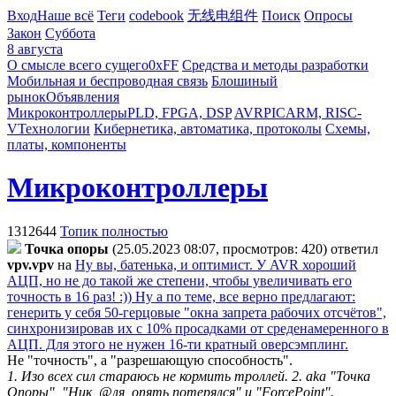
Вход
Наше всё
Теги
codebook
无线电组件
Поиск
Опросы
Закон
Суббота
8 августа
О смысле всего сущего
0xFF
Средства и методы разработки
Мобильная и беспроводная связь
Блошиный
рынок
Объявления
Микроконтроллеры
PLD, FPGA, DSP
AVR
PIC
ARM, RISC-
V
Технологии
Кибернетика, автоматика, протоколы
Схемы,
платы, компоненты
Микроконтроллеры
1312644
Топик полностью
Toчкa oпopы
(25.05.2023 08:07, просмотров: 420)
ответил
vpv.vpv
на
Ну вы, батенька, и оптимист. У AVR хороший
АЦП, но не до такой же степени, чтобы увеличивать его
точность в 16 раз! :)) Ну а по теме, все верно предлагают:
генерить у себя 50-герцовые "окна запрета рабочих отсчётов",
синхронизировав их с 10% просадками от среденамеренного в
АЦП. Для этого не нужен 16-ти кратный оверсэмплинг.
Не "точность", а "разрешающую способность".
1. Изо всех сил стараюсь не кормить троллей. 2. aka "Точка
Опоры", "Ник, @ля, опять потерялся" и "ForcePoint".