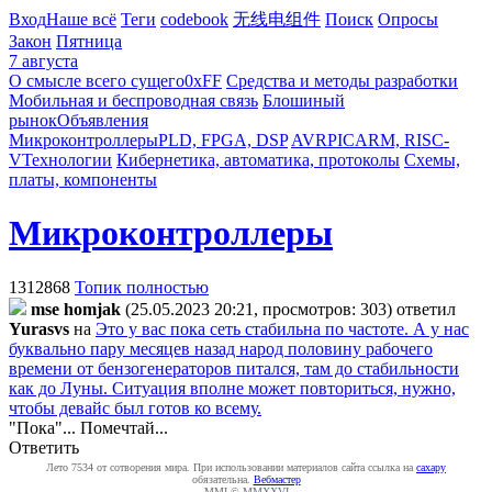
Вход
Наше всё
Теги
codebook
无线电组件
Поиск
Опросы
Закон
Пятница
7 августа
О смысле всего сущего
0xFF
Средства и методы разработки
Мобильная и беспроводная связь
Блошиный
рынок
Объявления
Микроконтроллеры
PLD, FPGA, DSP
AVR
PIC
ARM, RISC-
V
Технологии
Кибернетика, автоматика, протоколы
Схемы,
платы, компоненты
Микроконтроллеры
1312868
Топик полностью
mse homjak
(25.05.2023 20:21, просмотров: 303)
ответил
Yurasvs
на
Это у вас пока сеть стабильна по частоте. А у нас
буквально пару месяцев назад народ половину рабочего
времени от бензогенераторов питался, там до стабильности
как до Луны. Ситуация вполне может повториться, нужно,
чтобы девайс был готов ко всему.
"Пока"... Помечтай...
Ответить
Лето 7534 от сотворения мира. При использовании материалов сайта ссылка на
caxapу
обязательна.
Вебмастер
MMI © MMXXVI