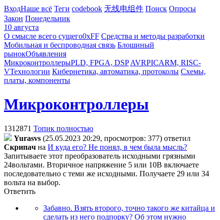
Вход
Наше всё
Теги
codebook
无线电组件
Поиск
Опросы
Закон
Понедельник
10 августа
О смысле всего сущего
0xFF
Средства и методы разработки
Мобильная и беспроводная связь
Блошиный
рынок
Объявления
Микроконтроллеры
PLD, FPGA, DSP
AVR
PIC
ARM, RISC-
V
Технологии
Кибернетика, автоматика, протоколы
Схемы,
платы, компоненты
Микроконтроллеры
1312871
Топик полностью
Yurasvs
(25.05.2023 20:29, просмотров: 377)
ответил
Cкpипaч
на
И куда его? Не понял, в чем была мысль?
Запитываете этот преобразователь исходными грязными
24вольтами. Вторичное напряжение 5 или 10В включаете
последовательно с теми же исходными. Получаете 29 или 34
вольта на выбор.
Ответить
Забавно. Взять второго, точно такого же китайца и
сделать из него подпорку? Об этом нужно