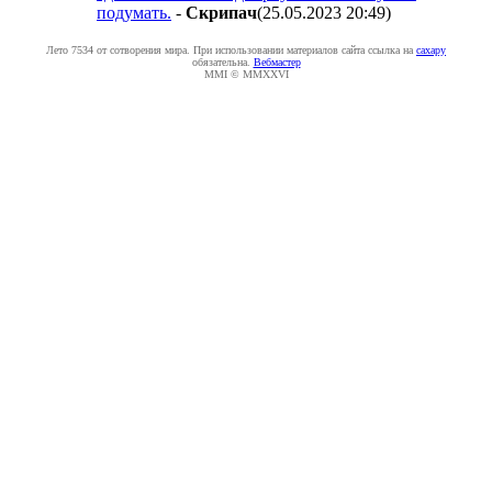
подумать.
-
Cкpипaч
(25.05.2023 20:49
)
Лето 7534 от сотворения мира. При использовании материалов сайта ссылка на
caxapу
обязательна.
Вебмастер
MMI © MMXXVI