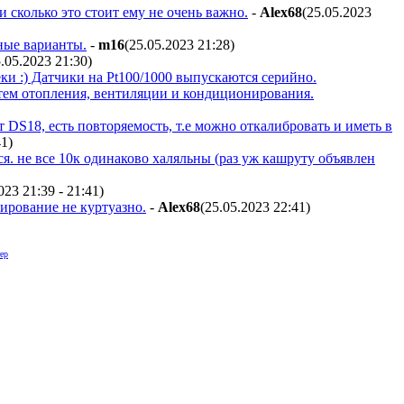
и сколько это стоит ему не очень важно.
-
Alex68
(25.05.2023
тные варианты.
-
m16
(25.05.2023 21:28
)
5.05.2023 21:30
)
еки :) Датчики на Pt100/1000 выпускаются серийно.
тем отопления, вентиляции и кондиционирования.
от DS18, есть повторяемость, т.е можно откалибровать и иметь в
41
)
ся. не все 10к одинаково халяльны (раз уж кашруту объявлен
023 21:39 - 21:41
)
ирование не куртуазно.
-
Alex68
(25.05.2023 22:41
)
ер