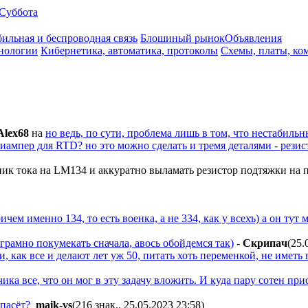
Суббота
ильная и беспроводная связь
Блошиный рынок
Объявления
нологии
Кибернетика, автоматика, протоколы
Схемы, платы, ко
Alex68
на
но ведь, по сути, проблема лишь в том, что нестабиль
ллиампер для RTD? но это можно сделать и тремя деталями - резис
чник тока на LM134 и аккуратно выламать резистор подтяжки на п
причем именно 134, то есть военка, а не 334, как у всехъ) а он т
грамно покумекать сначала, авось обойдемся так)
-
Cкpипaч
(25.
, как все и делают лет уж 50, питать хоть переменкой, не иметь 
чика все, что он мог в эту задачу вложить. И куда пару сотен при
пасёт?
maik-vs
(216 знак., 25.05.2023 23:58
)