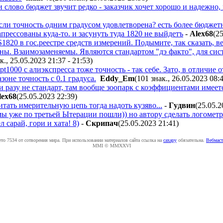
 слово бюджет звучит редко - заказчик хочет хорошо и надежно, 
 если точность одним градусом удовлетворена? есть более бюдже
апрессованы куда-то. и засунуть туда 1820 не выйдетъ
-
Alex68
(2
820 в гос.реестре средств измерений. Подымите, так сказать, в
ы. Взаимозаменяемы. Являются стандартом "дэ факто", для сис
к., 25.05.2023 21:37 - 21:53
)
t1000 с алиэкспресса тоже точность - так себе. Зато, в отличие 
зоне точность с 0.1 градуса.
Eddy_Em
(101 знак., 26.05.2023 08:
и разу не стандарт, там вообще зоопарк с коэффициентами имеет
lex68
(25.05.2023 22:39
)
тать имерительную цепь тогда надоть кузяво...
-
Гyдвин
(25.05.2
мы уже по третьей Ытерации пошли)) но автору сделать логометр
л сарай, гори и хата! 8)
-
Cкpипaч
(25.05.2023 21:41
)
ето 7534 от сотворения мира. При использовании материалов сайта ссылка на
caxapу
обязательна.
Вебмаст
MMI © MMXXVI