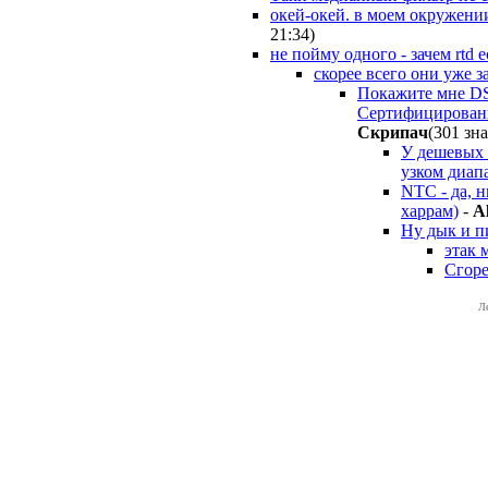
окей-окей. в моем окружении
21:34
)
не пойму одного - зачем rtd
скорее всего они уже з
Покажите мне DS1
Сертифицированн
Cкpипaч
(301 зна
У дешевых p
узком диапа
NTC - да, н
харрам)
-
A
Ну дык и пи
этак 
Сгоре
Л