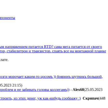
мпоненты
ным напряжением питается RTD? сама мега питается от своего
тор, стабилитрон и транзистор. спаять все на монтажной планке
лате.
ут мозги морочает каким-то цосомъ )) бояринъ шутникъ большой,
05.2023 21:15
)
проблем и не забивать головы коллегамъ))
-
Alex68
(25.05.2023
строить, из этих денег, уж как-нибудь соображу :)
Cкpипaч
(448