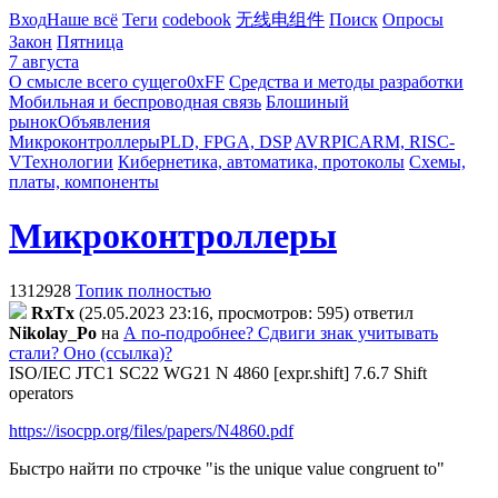
Вход
Наше всё
Теги
codebook
无线电组件
Поиск
Опросы
Закон
Пятница
7 августа
О смысле всего сущего
0xFF
Средства и методы разработки
Мобильная и беспроводная связь
Блошиный
рынок
Объявления
Микроконтроллеры
PLD, FPGA, DSP
AVR
PIC
ARM, RISC-
V
Технологии
Кибернетика, автоматика, протоколы
Схемы,
платы, компоненты
Микроконтроллеры
1312928
Топик полностью
RxTx
(25.05.2023 23:16, просмотров: 595)
ответил
Nikolay_Po
на
А по-подробнее? Сдвиги знак учитывать
стали? Оно (ссылка)?
ISO/IEC JTC1 SC22 WG21 N 4860 [expr.shift] 7.6.7 Shift
operators
https://isocpp.org/files/papers/N4860.pdf
Быстро найти по строчке "is the unique value congruent to"