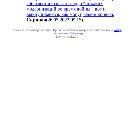
собственник сказал твердо "никаких
модернизаций во время войны", вот и
выкручиваются, как могут, малой кровью.
-
Cкpипaч
(26.05.2023 09:15
)
Лето 7534 от сотворения мира. При использовании материалов сайта ссылка на
caxapу
обязательна.
Вебмастер
MMI © MMXXVI