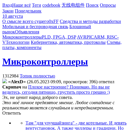
Вход
Наше всё
Теги
codebook
无线电组件
Поиск
Опросы
Закон
Понедельник
10 августа
О смысле всего сущего
0xFF
Средства и методы разработки
Мобильная и беспроводная связь
Блошиный
рынок
Объявления
Микроконтроллеры
PLD, FPGA, DSP
AVR
PIC
ARM, RISC-
V
Технологии
Кибернетика, автоматика, протоколы
Схемы,
платы, компоненты
Микроконтроллеры
1312984
Топик полностью
=AlexD=
(26.05.2023 09:09, просмотров: 396)
ответил
Cкpипaч
на
Плохое настроение? Понимаю. Но вы не
ведитесь, сегодня пятницо, грустить просто грешно :)
Эх, не ценит народ доброго совета.
Это моё личное предвзятое мнение. Любое совпадение с
реальностью является случайным и непреднамеренным.
Ответить
Там "для улучшайзинга" - две котельные. И девять
вентустановок. А также чиллеры и градирни. Но