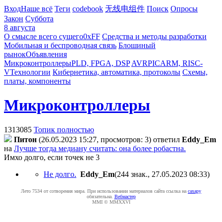
Вход
Наше всё
Теги
codebook
无线电组件
Поиск
Опросы
Закон
Суббота
8 августа
О смысле всего сущего
0xFF
Средства и методы разработки
Мобильная и беспроводная связь
Блошиный
рынок
Объявления
Микроконтроллеры
PLD, FPGA, DSP
AVR
PIC
ARM, RISC-
V
Технологии
Кибернетика, автоматика, протоколы
Схемы,
платы, компоненты
Микроконтроллеры
1313085
Топик полностью
Питoн
(26.05.2023 15:27, просмотров: 3)
ответил
Eddy_Em
на
Лучше тогда медиану считать: она более робастна.
Имхо долго, если точек не 3
Не долго.
Eddy_Em
(244 знак., 27.05.2023 08:33
)
Лето 7534 от сотворения мира. При использовании материалов сайта ссылка на
caxapу
обязательна.
Вебмастер
MMI © MMXXVI