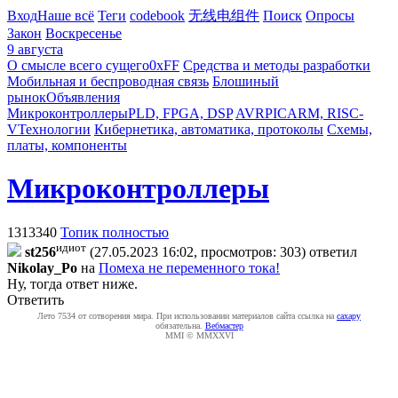
Вход
Наше всё
Теги
codebook
无线电组件
Поиск
Опросы
Закон
Воскресенье
9 августа
О смысле всего сущего
0xFF
Средства и методы разработки
Мобильная и беспроводная связь
Блошиный
рынок
Объявления
Микроконтроллеры
PLD, FPGA, DSP
AVR
PIC
ARM, RISC-
V
Технологии
Кибернетика, автоматика, протоколы
Схемы,
платы, компоненты
Микроконтроллеры
1313340
Топик полностью
идиот
st256
(27.05.2023 16:02, просмотров: 303)
ответил
Nikolay_Po
на
Помеха не переменного тока!
Ну, тогда ответ ниже.
Ответить
Лето 7534 от сотворения мира. При использовании материалов сайта ссылка на
caxapу
обязательна.
Вебмастер
MMI © MMXXVI