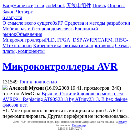
Вход
Наше всё
Теги
codebook
无线电组件
Поиск
Опросы
Закон
Четверг
6 августа
О смысле всего сущего
0xFF
Средства и методы разработки
Мобильная и беспроводная связь
Блошиный
рынок
Объявления
Микроконтроллеры
PLD, FPGA, DSP
AVR
PIC
ARM, RISC-
V
Технологии
Кибернетика, автоматика, протоколы
Схемы,
платы, компоненты
Микроконтроллеры AVR
131549
Топик полностью
Алексей Мусин
(16.09.2008 19:41, просмотров: 340)
ответил
AlexG
на
Врядли. Отличий довольно много, см.
AVR091: Replacing AT90S2313 by ATtiny2313. В hex-файле
фьюзов нет.
+1. Мне пришлось переписать инициализацию UART и
перекомпилировать. Другая периферия не использовалась.
Лето 7534 от сотворения мира. При использовании материалов сайта ссылка на
caxapу
обязательна.
Вебмастер
MMI © MMXXVI