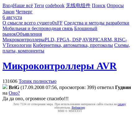
Вход
Наше всё
Теги
codebook
无线电组件
Поиск
Опросы
Закон
Четверг
6 августа
О смысле всего сущего
0xFF
Средства и методы разработки
Мобильная и беспроводная связь
Блошиный
рынок
Объявления
Микроконтроллеры
PLD, FPGA, DSP
AVR
PIC
ARM, RISC-
V
Технологии
Кибернетика, автоматика, протоколы
Схемы,
платы, компоненты
Микроконтроллеры AVR
131606
Топик полностью
BriG
(17.09.2008 07:56, просмотров: 399)
ответил
Гудвин
на
Оно?
Да да оно, огромное спасибо!!!
Лето 7534 от сотворения мира. При использовании материалов сайта ссылка на
caxapу
обязательна.
Вебмастер
MMI © MMXXVI